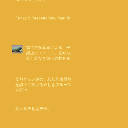
Funky & Peaceful New Year !!!
繁忙的多幸感による、平行
線上のエートス。見知らぬ
影と影なき彼への葬弁を添
えて。
姿無きモノ達の、忘却的表層無
意識下に於ける哀しきブルース
を聞け。
其レ即チ初恋デ候。