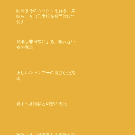
闇深きそのカラクリを解き、素
晴らしき自己実現を背面跳びで
笑え。
些細な非日常による、眠れない
夜の覚書
正しいシャンプーの選びかた指
南
愛すべき喧騒と幻想の現状
実体なき【経皮毒】の傲慢と欺