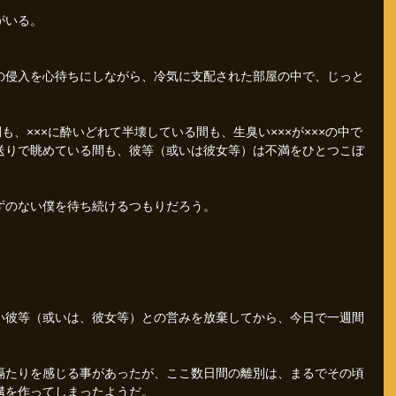
がいる。
の侵入を心待ちにしながら、冷気に支配された部屋の中で、じっと
も、×××に酔いどれて半壊している間も、生臭い×××が×××の中で
送りで眺めている間も、彼等（或いは彼女等）は不満をひとつこぼ
ずのない僕を待ち続けるつもりだろう。
い彼等（或いは、彼女等）との営みを放棄してから、今日で一週間
隔たりを感じる事があったが、ここ数日間の離別は、まるでその頃
溝を作ってしまったようだ。