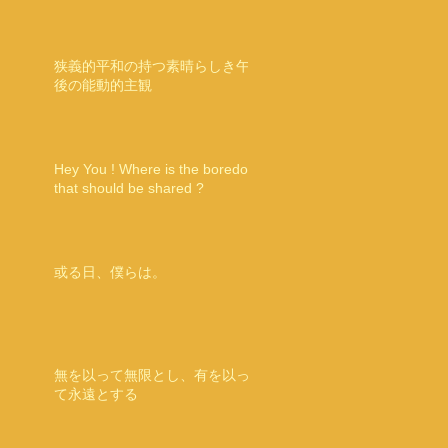
狭義的平和の持つ素晴らしき午
後の能動的主観
Hey You ! Where is the boredom
that should be shared ?
或る日、僕らは。
無を以って無限とし、有を以っ
て永遠とする