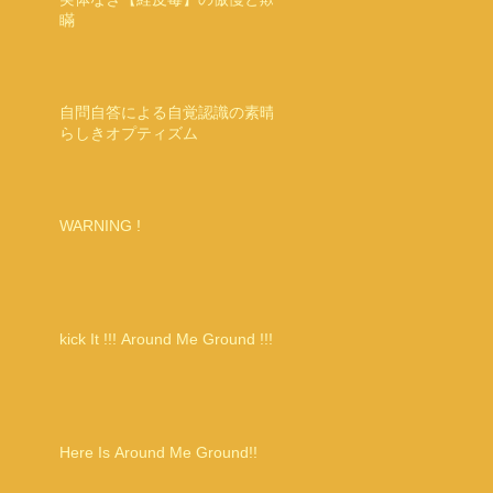
瞞
自問自答による自覚認識の素晴
らしきオプティズム
WARNING !
kick It !!! Around Me Ground !!!
Here Is Around Me Ground!!