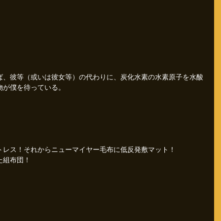
ば、彼等（或いは彼女等）の代わりに、炭化水素の水素原子を水酸
物が僕を待っている。
トレス！それからニューマイヤー毛布に低反発敷マット！
た組布団！