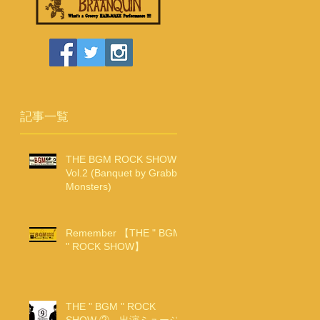
記事一覧
THE BGM ROCK SHOW
Vol.2 (Banquet by Grabby
Monsters)
Remember 【THE " BGM
" ROCK SHOW】
THE " BGM " ROCK