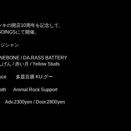
ンキの開店10周年を記念して、
GOINGSにて開催。
ージシャン
ONEBONE / DA.RASS BATTERY
 / 赤い月 / Yellow Studs
roduce 多皿百膳 KU:グー
ooth Animal Rock Support
ト
Adv.2300yen /
Door.2800yen