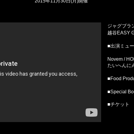
​2015年11月30日(月)開催
ジャグブラ
越谷EASY 
■出演ミュ
Novem / H
たいへんにんげん
■Food P
■Special B
■チケッ