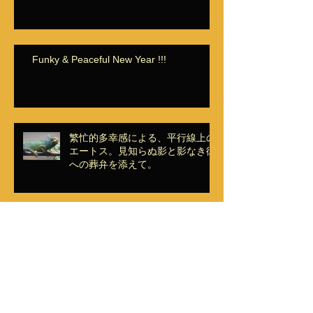
Funky & Peaceful New Year !!!
繁忙的多幸感による、平行線上の
エートス。見知らぬ影と影なき彼
への葬弁を添えて。
姿無きモノ達の、忘却的表層無意識下に於
ける哀しきブルースを聞け。
其レ即チ初恋デ候。