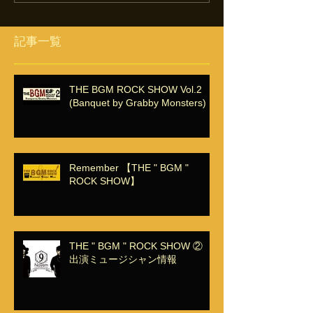
記事一覧
THE BGM ROCK SHOW Vol.2
(Banquet by Grabby Monsters)
Remember 【THE " BGM "
ROCK SHOW】
THE " BGM " ROCK SHOW ②
出演ミュージシャン情報