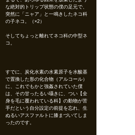
な絶対的トリップ状態の僕の足元で、
突然に「ニャア」と一鳴きしたネコ科
の子ネコ。（×2）
そしてちょっと離れてネコ科の中型ネ
コ。
すでに、炭化水素の水素原子を水酸基
で置換した形の化合物（アルコール）
に、これでもかと強姦されていた僕
は、その甘ったるい囁きに、つい【全
身を毛に覆われている科】の動物が苦
手だという自分設定の前提を忘れ、生
ぬるいアスファルトに膝まづいてしま
ったのです。