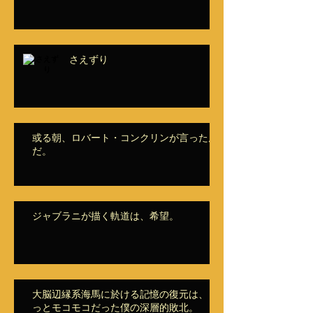
さえずり
或る朝、ロバート・コンクリンが言ったん
だ。
ジャブラニが描く軌道は、希望。
大脳辺縁系海馬に於ける記憶の復元は、き
っとモコモコだった僕の深層的敗北。